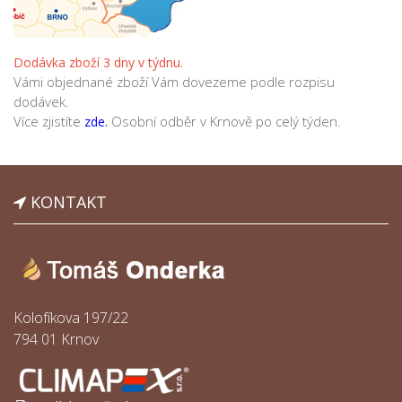
Dodávka zboží 3 dny v týdnu.
Vámi objednané zboží Vám dovezeme podle rozpisu
dodávek.
Více zjistíte
Osobní odběr v Krnově po celý týden.
zde.
KONTAKT
Kolofíkova 197/22
794 01 Krnov