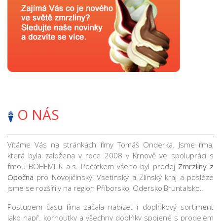
O NÁS
Vítáme Vás na stránkách firmy Tomáš Onderka. Jsme firma,
která byla založena v roce 2008 v Krnově ve spolupráci s
firmou BOHEMILK a.s. Počátkem všeho byl prodej
Zmrzliny z
Opočna
pro Novojičínský, Vsetínský a Zlínský kraj a posléze
jsme se rozšířily na region Příborsko, Odersko,Bruntalsko..
Postupem času firma začala nabízet i doplńkový sortiment
jako např. kornoutky a všechny doplňky spojené s prodejem