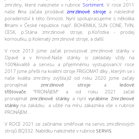
zmrzliny, které naleznete v rubrice
Sortiment
. V roce 2011
naše firma začala prodávat
zmrzlinové stroje
a následné
poradenství k této činnosti. Nyní spolupracujeme s několika
firmami v České republice např. BOHEMILK, SUN CONE, TVIN,
CESK, p.Stána zmrzlinové stroje, p.Kořistka - prodej
kornoutku, p.Kolenatý zmrzlinové stroje, a další.
V roce 2013 jsme začali provozovat zmrzlinové stánky v
Opavě a v Krnově.Naše stánky si zakládaly vždy na
100%kvalitě a servisu a přijemnému vystupovani.V roce
2017 jsme přešli na kvalitní stroje FRIGOMAT díky , kterým se i
naše kvalita zmrzliny zvýšila.Již od roku 2020 jsme začaly
pronajímat
zmrzlinové stroje
a
ledové
tříštovače
"PRONÁJEM" a od roku 2021 začali
pronajímat
zmrzlinové stánky
a nyní
vyrábíme Zmrzlinové
stánky
na zakázku a ušité na míru zákaznika vše v rubrice
PRONÁJEM .
V ROCE 2021 se začínáme směřovat na servis zmrzllinových
strojů BQ332 .Nabídku naleznete v rubrice
SERVIS.