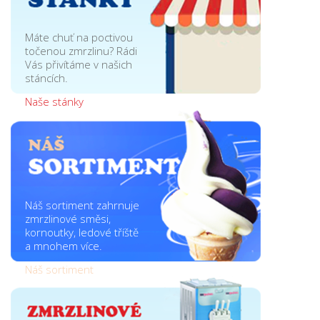
Máte chuť na poctivou
točenou zmrzlinu? Rádi
Vás přivítáme v našich
stáncích.
Naše stánky
Náš sortiment zahrnuje
zmrzlinové směsi,
kornoutky, ledové tříště
a mnohem více.
Náš sortiment