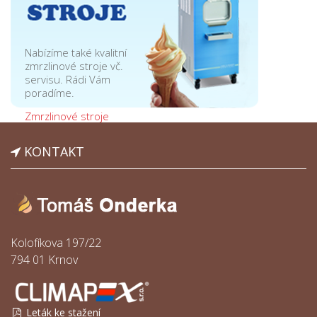
Nabízíme také kvalitní
zmrzlinové stroje vč.
servisu. Rádi Vám
poradíme.
Zmrzlinové stroje
KONTAKT
Kolofíkova 197/22
794 01 Krnov
Leták ke stažení