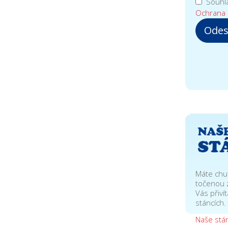
Souhla
Ochrana 
Odes
Máte chu
točenou 
Vás přiví
stáncích.
Naše stá