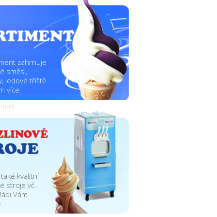
iment zahrnuje
vé směsi,
, ledové tříště
 více.
iment
také kvalitní
é stroje vč.
 Rádi Vám
.