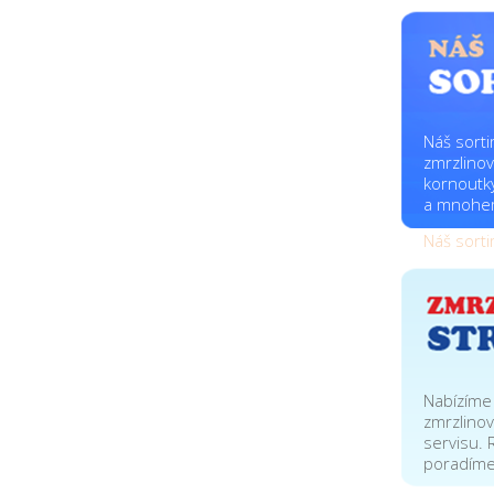
Náš sort
zmrzlino
kornoutky
a mnohem
Náš sort
Nabízíme 
zmrzlinov
servisu.
poradíme