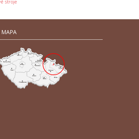
é stroje
MAPA