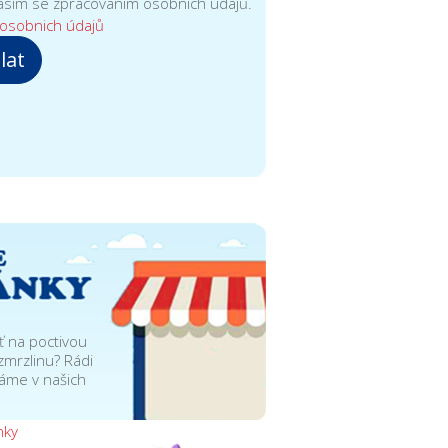
sím se zpracovaním osobních údajů.
osobnich údajů
lat
ť na poctivou
zmrzlinu? Rádi
táme v našich
nky