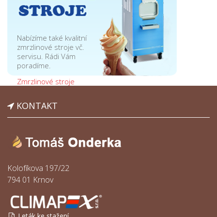
Nabízíme také kvalitní
zmrzlinové stroje vč.
servisu. Rádi Vám
poradíme.
Zmrzlinové stroje
KONTAKT
Kolofíkova 197/22
794 01 Krnov
Leták ke stažení