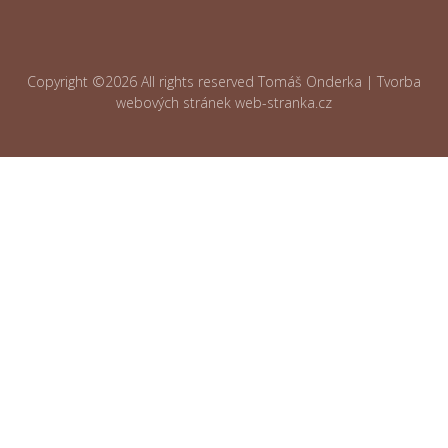
Copyright ©
2026 All rights reserved Tomáš Onderka | Tvorba
webových stránek
web-stranka.cz