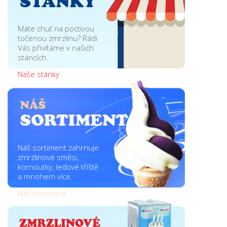
Máte chuť na poctivou
točenou zmrzlinu? Rádi
Vás přivítáme v našich
stáncích.
Naše stánky
Náš sortiment zahrnuje
zmrzlinové směsi,
kornoutky, ledové tříště
a mnohem více.
Náš sortiment